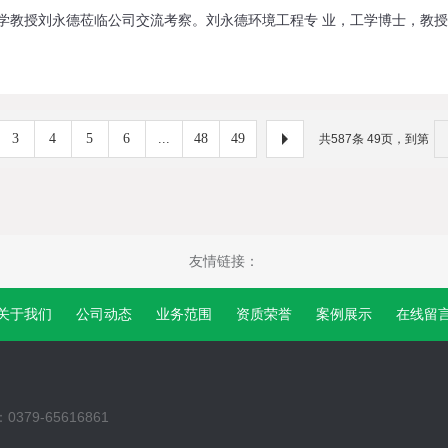
3
4
5
6
...
48
49
共587条 49页，到第
友情链接：
关于我们
公司动态
业务范围
资质荣誉
案例展示
在线留
0379-65616861