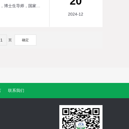
20
12月19日，河南工业大学教授刘永德莅临公司交流考察。刘永德环境工程专 业，工学博士，教授，博士生导师，国家注册环保工程师，“郑州市有机废弃物资源化利用重 点实验室”主任，河南省协同创新中心“环境污染治理与生态修复”分中心负责人，河南工业大学清洁生产与固体废物资源化教学科研中心主任，主要从事废弃物处理与资源化、新型环境修复材料研发、环境生物技术研究及工程应用。 在郭智伟副总经理、袁约超副总经理的带领下，刘教授先后参观了公司电气自动化车间、不锈钢标准化设备车间、大型非标设备制造车间、水质检测实验室，详细了解了污水处理项目从水质分析、方案设计、设备制作、安装调试，到稳定运营的全过程，同时，刘教授也向我们分享了环境工程领域新的科技成果与科研方向在环保产业带中的实际应用。一直以来永洁环保积极响应国家科教兴国的发展战略，坚持贯彻科学技术是第 一生产力，不断增加自身的科研投入的同时，也积极加强与各大高校、科研院所的交流合作，吸纳优 秀的高校毕业生，配合科研项目的开展与落地，提升产品的科技含量，以科技带动环保产业的发展。通过此次交流，加深了双发的相互了解，为今后的合作奠定了坚实的基础！
2024-12
页
确定
言
联系我们