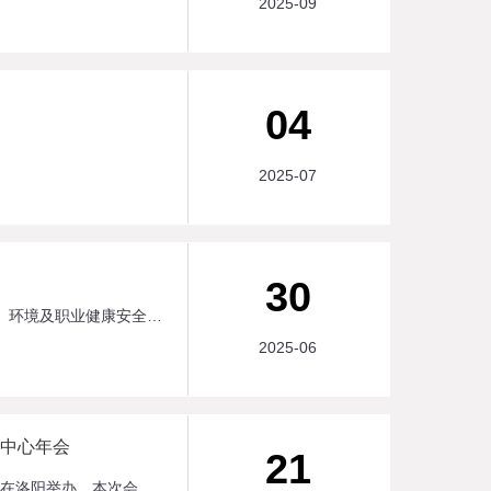
2025-09
04
2025-07
30
6月28日、29日，来自华纳时代检测认证有限公司的三位老师莅临，对我司开展了2025年度质量、环境及职业健康安全管理体系的现场审核工作。三位老师分别对永洁环保洛阳办公中心及嵩县生产中心进行了详细审核，重 点了解公司办公室管理、供销环节把控、生产质量管理、环境与职业健康风险预防等方面的工作。通过与审核老师的现场沟通学习，各部门自我查找了工作中存在的不足，也深刻理解了三体系对公司高 效运行的重要性。经过两天的现场交流，审核组对公司的规范管理给予了充分肯定！我们将继续持续秉承品质第 一、持续改进的原则，严格按照管理体系标准，为客户带来优 质的产品和服务！
2025-06
新中心年会
21
4月19日，第三届黄河流域生态环境保护学术研讨会暨黄河流域生态环境保护联合创新中心年会在洛阳举办。本次会议由黄河流域生态环境保护联合创新中心主办，河南科技大学承办，洛阳永洁环保技术有限公司等单位协办，水利部黄河水利委员会、生态环境部黄河流域生态环境监督管理局、联合创新中心理事单位高校专家学者、政府部门及相关企业代表参会。会上，中国工程院院士徐祖信和知名学者黄廷林、赵峰、曹治国、张洪星等作大会主旨报告。本次年会以“面向新质生产力的黄河流域生态环境保护合作与发展战略”为主题，聚焦黄河流域生态保护的学术前沿与技术创新，共同探索服务黄河流域生态保护和高质量发展的新理念、新模式、新路径。