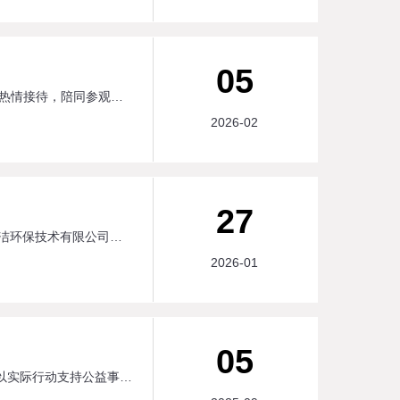
05
2026年2月4日大屯能源集团领导一行莅临我司进行考察指导交流，我司郭总及主要管理层负责人热情接待，陪同参观并进行了深入的交流。大屯能源集团领导一行首先来到公司生产车间，实地查看了环保专用设备的生产情况，详细了解了水处理设备工艺设计、生产流程及技术研发进展。在参观过程中、集团领导对公司先进的生产工艺和严格的质量管控体系给予了高度评价同时对我司在环保设备制造领域的技术积累表示肯定。 随后参观了研发实验室及产品展示中心，技术人员详细介绍了公司在水质检测、废气分析等方面的技术能力、展示了先进的实验仪器设备，并在产品展示室现场演示了设备运行流程，讲解了工艺原理和技术创新点。 参观结束后，双方在会议室进行座谈会，双方围绕环保技术交流、项目合作等方面展开了深入探讨。
2026-02
27
近日，中国发明协会2025年度“发明创业奖·成果奖”评选结果正式揭晓，由河南科技大学与洛阳永洁环保技术有限公司联合完成的“金属/金属氧化物微纳结构材料的精准构筑及其环境催化应用关键技术”项目，凭借技术创新性与应用价值荣获二等奖。 该项目聚焦环境催化领域的核心需求，突破了微纳结构材料精准构筑的技术瓶颈，开发出一系列高性能环境催化材料，可广泛应用于工业废水处理、废气净化等场景，为区域生态环境治理与产业绿色升级提供了关键技术支撑。项目由河南科技大学化工学院科研人员与洛阳永洁环保技术有限公司技术骨干联合攻关，是高校与地方企业深度融合、产学研协同创新的典型成果。 中国发明协会“发明创业奖·成果奖”是经国家科技部批准、国家科技奖励办公室登记的重要社会力量奖项，旨在表彰在技术发明与成果转化中做出突出贡献的团队。此次获奖，不仅标志着该项目在技术创新与产业化应用方面得到了行业权威认可，也彰显了河南科技大学在环境材料领域的科研实力，以及洛阳永洁环保技术有限公司在技术转化与产业落地中的实践能力。 未来，合作双方将以此次获奖为契机，持续深化产学研协同创新，加速技术成果的规模化推广，为推动生态文明建设贡献自己的力量！
2026-01
05
在2025年“关爱成长，一路童行”爱心图书捐赠活动中，洛阳永洁环保技术有限公司积极参与，以实际行动支持公益事业，被洛阳市涧西区慈善联合会评为爱心企业。 此次“关爱成长，一路童行”爱心图书捐赠活动，旨在为孩子们送去更多的精神食粮，助力他们的成长与发展。洛阳永洁环保技术有限公司在活动中积极响应号召，捐赠了大量适合儿童阅读的优 质图书，用爱心为孩子们搭建起知识的桥梁。 一直以来，公司都十分重视社会责任的履行，在专注于自身业务发展的同时，始终关注社会公益事业，积极参与各类慈善活动，用实际行动传递温暖与爱心。此次获评爱心企业，是对公司公益善举的充分肯定。 未来，洛阳永洁环保技术有限公司将继续秉持爱心与责任，积极投身公益事业，为社会的和谐发展贡献更多力量，让爱心的种子在更多地方生根发芽。