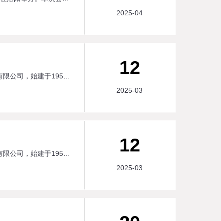
2025-04
12
3月11日，开封市城市水务投资集团有限公司一行六人莅临公司交流考察。 开封市城市水务集团有限公司，始建于1958年，是开封市的自来水生产和供应的国有企业，综合供水能力72万立方米/日，担负着开封市及祥符区100余万人自来水供应工作，全市供水管网长度2258公里。此次考察，详细参观了公司的不锈钢车间及一体化设备加工车间，了解了各种水处理设备的制造过程、内部构造及运行原理。 随后，一行人参观了公司实验室及模型展示厅，详细了解了各种处理工艺在污水处理中的作用，清楚的了解到污水经过一步一步的处理，变为清水的过程。 参观完厂区后，一行人来到了由公司建造并运维的嵩县环湖污水处理厂，实地考察了生活、养殖废水处理站的运行过程，对运行过程中存在的成本问题，处理工艺选择问题，污水站运维温度、场地等环境问题进行了深入交流。 通过此次交流，双方加深了彼此的了解，在今后的污水站建设、运维中，双方发挥各自的优势，有着广阔的合作空间！
2025-03
12
3月11日，开封市城市水务投资集团有限公司一行六人莅临公司交流考察。 开封市城市水务集团有限公司，始建于1958年，是开封市的自来水生产和供应的国有企业，综合供水能力72万立方米/日，担负着开封市及祥符区100余万人自来水供应工作，全市供水管网长度2258公里。此次考察，详细参观了公司的不锈钢车间及一体化设备加工车间，了解了各种水处理设备的制造过程、内部构造及运行原理。 随后，一行人参观了公司实验室及模型展示厅，详细了解了各种处理工艺在污水处理中的作用，清楚的了解到污水经过一步一步的处理，变为清水的过程。 参观完厂区后，一行人来到了由公司建造并运维的嵩县环湖污水处理厂，实地考察了生活、养殖废水处理站的运行过程，对运行过程中存在的成本问题，处理工艺选择问题，污水站运维温度、场地等环境问题进行了深入交流。 通过此次交流，双方加深了彼此的了解，在今后的污水站建设、运维中，双方发挥各自的优势，有着广阔的合作空间！
2025-03