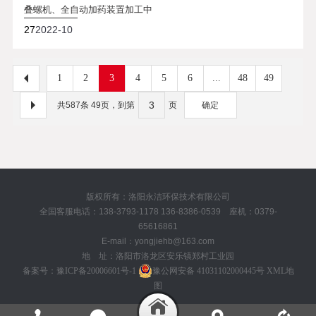
叠螺机、全自动加药装置加工中
27
2022-10
1
2
3
4
5
6
...
48
49
共587条 49页，到第
页
确定
版权所有：洛阳永洁环保技术有限公司
全国客服电话：138-3793-1178 136-8386-0539 座机：0379-
65616861
E-mail：yongjiehb@163.com
地 址：洛阳市洛龙区安乐镇郑村工业园
备案号：
豫ICP备20006601号-1
豫公网安备 41031102000445号
XML地
图