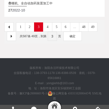
叠螺机、全自动加药装置加工中
27
2022-10
1
2
3
4
5
6
...
48
49
共587条 49页，到第
页
确定
版权所有：洛阳永洁环保技术有限公司
全国客服电话：138-3793-1178 136-8386-0539 座机：0379-
65616861
E-mail：yongjiehb@163.com
地 址：洛阳市洛龙区安乐镇郑村工业园
备案号：
豫ICP备20006601号-1
豫公网安备 41031102000445号
XML地
图