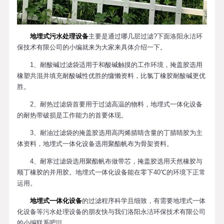
地埋式污水处理设备
主要是通过哪几层过滤?下面洛阳永洁环
保技术有限公司的小编就来为大家来具体介绍一下。
1、耐酸碱过滤袋适用于和酸碱触摸的工作环境，掩盖胶选用
橡塑共混并填充耐酸碱性优胜的慵懒资料，比氯丁橡胶耐酸碱更优
胜。
2、耐热过滤袋首要用于过滤高温的物料，地埋式一体化设备
的耐热带破损是工作能力的首要体现。
3、耐油过滤袋的掩盖胶选用高丙烯腈睛含量的丁腈睛胶为主
体资料，地埋式一体化设备选用聚酯帆布为骨架资料。
4、耐寒过滤袋选用聚酯帆布做带芯，掩盖胶选用天然橡胶与
顺丁橡胶的并用胶。地埋式一体化设备能在零下40℃的环境下正常
运用。
地埋式一体化设备
的过滤程序科学且细致，有需要地埋式一体
化设备等污水处理设备的朋友快与我们洛阳永洁环保技术有限公司
的小编联系吧!!!